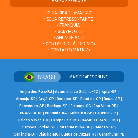
GRUPO E FRANQUIA
• GUIA CIDADE (MATRIZ)
• SEJA REPRESENTANTE
• FRANQUIA
• GUIA MOBILE
• ANUNCIE AQUI
• CONTATO (CLÁUDIO-MG)
• CONTATO (MATRIZ)
MAIS CIDADES ONLINE
Angra dos Reis-RJ
|
Aparecida de Goiânia-GO
|
Apiaí-SP
|
Aracaju-SE
|
Arujá-SP
|
Barretos-SP
|
Batatais-SP
|
Bauru-SP
|
Bebedouro-SP
|
Bertioga-SP
|
Biguaçu-SC
|
Boa Vista-RR
|
BRASÍLIA-DF
|
Brumado-BA
|
Cabreúva-SP
|
Cajamar-SP
|
Caldas Novas-GO
|
Campo Belo-MG
|
CAMPO GRANDE-MS
|
Campos Jordão-SP
|
Caraguatatuba-SP
|
Cardoso-SP
|
Ceilândia-DF
|
Cláudio-MG
|
Duque de Caxias-RJ
|
Garanhuns-PE