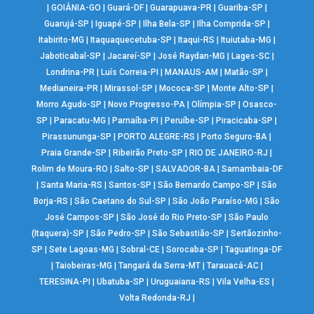
|
GOIÂNIA-GO
|
Guará-DF
|
Guarapuava-PR
|
Guariba-SP
|
Guarujá-SP
|
Iguapé-SP
|
Ilha Bela-SP
|
Ilha Comprida-SP
|
Itabirito-MG
|
Itaquaquecetuba-SP
|
Itaqui-RS
|
Ituiutaba-MG
|
Jaboticabal-SP
|
Jacareí-SP
|
José Raydan-MG
|
Lages-SC
|
Londrina-PR
|
Luís Correia-PI
|
MANAUS-AM
|
Matão-SP
|
Medianeira-PR
|
Mirassol-SP
|
Mococa-SP
|
Monte Alto-SP
|
Morro Agudo-SP
|
Novo Progresso-PA
|
Olímpia-SP
|
Osasco-
SP
|
Paracatu-MG
|
Parnaíba-PI
|
Peruíbe-SP
|
Piracicaba-SP
|
Pirassununga-SP
|
PORTO ALEGRE-RS
|
Porto Seguro-BA
|
Praia Grande-SP
|
Ribeirão Preto-SP
|
RIO DE JANEIRO-RJ
|
Rolim de Moura-RO
|
Salto-SP
|
SALVADOR-BA
|
Samambaia-DF
|
Santa Maria-RS
|
Santos-SP
|
São Bernardo Campo-SP
|
São
Borja-RS
|
São Caetano do Sul-SP
|
São João Paraíso-MG
|
São
José Campos-SP
|
São José do Rio Preto-SP
|
São Paulo
(Itaquera)-SP
|
São Pedro-SP
|
São Sebastião-SP
|
Sertãozinho-
SP
|
Sete Lagoas-MG
|
Sobral-CE
|
Sorocaba-SP
|
Taguatinga-DF
|
Taiobeiras-MG
|
Tangará da Serra-MT
|
Tarauacá-AC
|
TERESINA-PI
|
Ubatuba-SP
|
Uruguaiana-RS
|
Vila Velha-ES
|
Volta Redonda-RJ
|