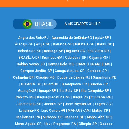
MAIS CIDADES ONLINE
Angra dos Reis-RJ
|
Aparecida de Goiânia-GO
|
Apiaí-SP
|
Aracaju-SE
|
Arujá-SP
|
Barretos-SP
|
Batatais-SP
|
Bauru-SP
|
Bebedouro-SP
|
Bertioga-SP
|
Biguaçu-SC
|
Boa Vista-RR
|
BRASÍLIA-DF
|
Brumado-BA
|
Cabreúva-SP
|
Cajamar-SP
|
Caldas Novas-GO
|
Campo Belo-MG
|
CAMPO GRANDE-MS
|
Campos Jordão-SP
|
Caraguatatuba-SP
|
Cardoso-SP
|
Ceilândia-DF
|
Cláudio-MG
|
Duque de Caxias-RJ
|
Garanhuns-PE
|
GOIÂNIA-GO
|
Guará-DF
|
Guarapuava-PR
|
Guariba-SP
|
Guarujá-SP
|
Iguapé-SP
|
Ilha Bela-SP
|
Ilha Comprida-SP
|
Itabirito-MG
|
Itaquaquecetuba-SP
|
Itaqui-RS
|
Ituiutaba-MG
|
Jaboticabal-SP
|
Jacareí-SP
|
José Raydan-MG
|
Lages-SC
|
Londrina-PR
|
Luís Correia-PI
|
MANAUS-AM
|
Matão-SP
|
Medianeira-PR
|
Mirassol-SP
|
Mococa-SP
|
Monte Alto-SP
|
Morro Agudo-SP
|
Novo Progresso-PA
|
Olímpia-SP
|
Osasco-