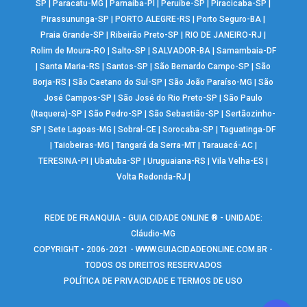
SP
|
Paracatu-MG
|
Parnaíba-PI
|
Peruíbe-SP
|
Piracicaba-SP
|
Pirassununga-SP
|
PORTO ALEGRE-RS
|
Porto Seguro-BA
|
Praia Grande-SP
|
Ribeirão Preto-SP
|
RIO DE JANEIRO-RJ
|
Rolim de Moura-RO
|
Salto-SP
|
SALVADOR-BA
|
Samambaia-DF
|
Santa Maria-RS
|
Santos-SP
|
São Bernardo Campo-SP
|
São
Borja-RS
|
São Caetano do Sul-SP
|
São João Paraíso-MG
|
São
José Campos-SP
|
São José do Rio Preto-SP
|
São Paulo
(Itaquera)-SP
|
São Pedro-SP
|
São Sebastião-SP
|
Sertãozinho-
SP
|
Sete Lagoas-MG
|
Sobral-CE
|
Sorocaba-SP
|
Taguatinga-DF
|
Taiobeiras-MG
|
Tangará da Serra-MT
|
Tarauacá-AC
|
TERESINA-PI
|
Ubatuba-SP
|
Uruguaiana-RS
|
Vila Velha-ES
|
Volta Redonda-RJ
|
REDE DE FRANQUIA - GUIA CIDADE ONLINE ® - UNIDADE:
Cláudio-MG
COPYRIGHT • 2006-2021 -
WWW.GUIACIDADEONLINE.COM.BR
-
TODOS OS DIREITOS RESERVADOS
POLÍTICA DE PRIVACIDADE E TERMOS DE USO