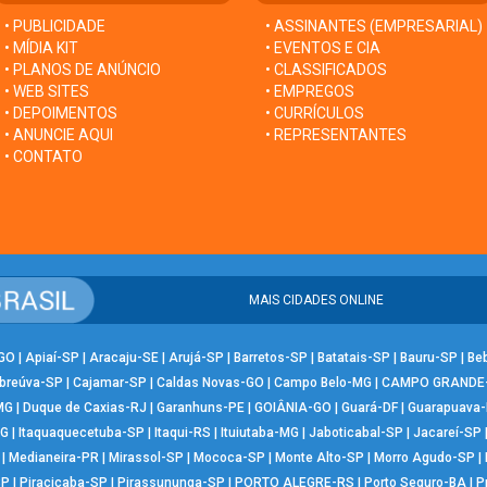
• PUBLICIDADE
• ASSINANTES (EMPRESARIAL)
• MÍDIA KIT
• EVENTOS E CIA
• PLANOS DE ANÚNCIO
• CLASSIFICADOS
• WEB SITES
• EMPREGOS
• DEPOIMENTOS
• CURRÍCULOS
• ANUNCIE AQUI
• REPRESENTANTES
• CONTATO
MAIS CIDADES ONLINE
-GO
|
Apiaí-SP
|
Aracaju-SE
|
Arujá-SP
|
Barretos-SP
|
Batatais-SP
|
Bauru-SP
|
Be
breúva-SP
|
Cajamar-SP
|
Caldas Novas-GO
|
Campo Belo-MG
|
CAMPO GRANDE
MG
|
Duque de Caxias-RJ
|
Garanhuns-PE
|
GOIÂNIA-GO
|
Guará-DF
|
Guarapuava
MG
|
Itaquaquecetuba-SP
|
Itaqui-RS
|
Ituiutaba-MG
|
Jaboticabal-SP
|
Jacareí-SP
|
Medianeira-PR
|
Mirassol-SP
|
Mococa-SP
|
Monte Alto-SP
|
Morro Agudo-SP
|
SP
|
Piracicaba-SP
|
Pirassununga-SP
|
PORTO ALEGRE-RS
|
Porto Seguro-BA
|
P