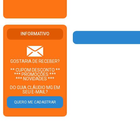
INFORMATIVO
GOSTARIA DE RECEBER?
** CUPOM DESCONTO **
*** PROMOÇÕES ***
*** NOVIDADES ***
DO GUIA CLÁUDIO MG EM
SEU E-MAIL?