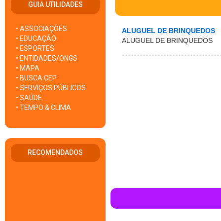
GUIA UTILIDADES
• ASSOCIAÇÕES
ALUGUEL DE BRINQUEDOS
• EDUCAÇÃO
ALUGUEL DE BRINQUEDOS
• ESPORTES
• ENTIDADES/ONGS
• MAPA
• BUSCA CEP
• SERVIÇOS PÚBLICOS
• SAÚDE
• TEMPO & CLIMA
RECOMENDADOS