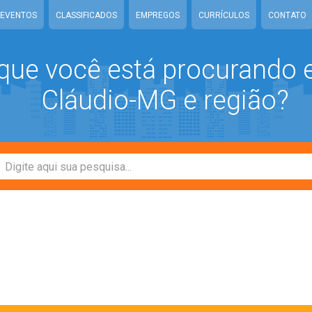
EVENTOS
CLASSIFICADOS
EMPREGOS
CURRÍCULOS
CONTATO
que você está procurando
Cláudio-MG e região?