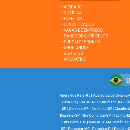
• A CIDADE
• NOTÍCIAS
• EVENTOS
• CLASSIFICADOS
• VAGAS DE EMPREGO
• BANCO DE CURRÍCULOS
• CUPOM DESCONTO
• SHOP ONLINE
• SORTEIOS
• APLICATIVO
Angra dos Reis-RJ
|
Aparecida de Goiânia
Vista-RR
|
BRASÍLIA-DF
|
Brumado-BA
|
Ca
SP
|
Cardoso-SP
|
Ceilândia-DF
|
Cláudio-
Ilha Bela-SP
|
Ilha Comprida-SP
|
Itabirito-
|
Luís Correia-PI
|
MANAUS-AM
|
Matão-SP
SP
|
Paracatu-MG
|
Parnaíba-PI
|
Peruíbe-