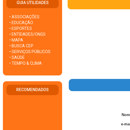
GUIA UTILIDADES
• ASSOCIAÇÕES
• EDUCAÇÃO
• ESPORTES
• ENTIDADES/ONGS
• MAPA
• BUSCA CEP
• SERVIÇOS PÚBLICOS
• SAÚDE
• TEMPO & CLIMA
RECOMENDADOS
Nom
e-mai