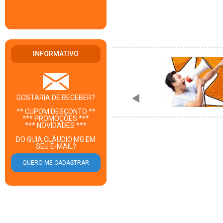
INFORMATIVO
GOSTARIA DE RECEBER?
** CUPOM DESCONTO **
*** PROMOÇÕES ***
*** NOVIDADES ***
DO GUIA CLÁUDIO MG EM
SEU E-MAIL?