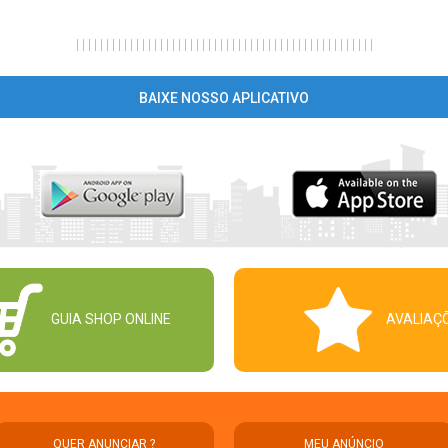
|
|
|
|
|
|
|
|
|
|
|
|
|
|
|
|
|
|
|
|
|
|
|
|
|
|
|
|
|
|
|
|
|
|
|
|
|
|
|
|
|
|
|
|
|
|
|
|
|
|
BAIXE NOSSO APLICATIVO
GUIA SHOP ONLINE
AVALIAÇ
QUER ANUNCIAR ?
MEU ANÚNCIO