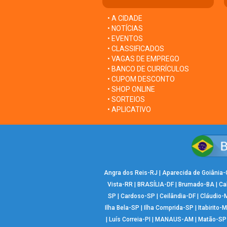
• A CIDADE
• NOTÍCIAS
• EVENTOS
• CLASSIFICADOS
• VAGAS DE EMPREGO
• BANCO DE CURRÍCULOS
• CUPOM DESCONTO
• SHOP ONLINE
• SORTEIOS
• APLICATIVO
Angra dos Reis-RJ
|
Aparecida de Goiânia
Vista-RR
|
BRASÍLIA-DF
|
Brumado-BA
|
Ca
SP
|
Cardoso-SP
|
Ceilândia-DF
|
Cláudio-
Ilha Bela-SP
|
Ilha Comprida-SP
|
Itabirito-
|
Luís Correia-PI
|
MANAUS-AM
|
Matão-SP