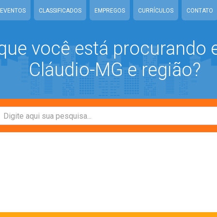
EVENTOS
CLASSIFICADOS
EMPREGOS
CURRÍCULOS
CONTATO
que você está procurando
Cláudio-MG e região?