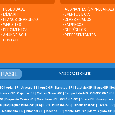
• PUBLICIDADE
• ASSINANTES (EMPRESARIAL)
• MÍDIA KIT
• EVENTOS E CIA
• PLANOS DE ANÚNCIO
• CLASSIFICADOS
• WEB SITES
• EMPREGOS
• DEPOIMENTOS
• CURRÍCULOS
• ANUNCIE AQUI
• REPRESENTANTES
• CONTATO
MAIS CIDADES ONLINE
-GO
|
Apiaí-SP
|
Aracaju-SE
|
Arujá-SP
|
Barretos-SP
|
Batatais-SP
|
Bauru-SP
|
Be
breúva-SP
|
Cajamar-SP
|
Caldas Novas-GO
|
Campo Belo-MG
|
CAMPO GRANDE
MG
|
Duque de Caxias-RJ
|
Garanhuns-PE
|
GOIÂNIA-GO
|
Guará-DF
|
Guarapuava
MG
|
Itaquaquecetuba-SP
|
Itaqui-RS
|
Ituiutaba-MG
|
Jaboticabal-SP
|
Jacareí-SP
|
Medianeira-PR
|
Mirassol-SP
|
Mococa-SP
|
Monte Alto-SP
|
Morro Agudo-SP
|